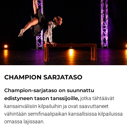
CHAMPION SARJATASO
Champion-sarjataso on suunnattu
edistyneen tason tanssijoille,
jotka tähtäävät
kansainvälisiin kilpailuihin ja ovat saavuttaneet
vähintään semifinaalipaikan kansallisissa kilpailuissa
omassa lajissaan.