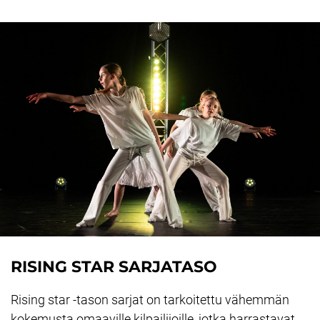
RISING STAR SARJATASO
Rising star -tason sarjat on tarkoitettu vähemmän
kokemusta omaaville kilpailijoille, jotka harrastavat