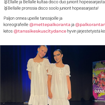
🥇Ellalle ja Bellalle kultaa disco duo juniorit hopeasarjasta
🥉Bellalle pronssia disco soolo juniorit hopeasarjasta!
Paljon onnea upeille tanssijoille ja
koreografeille
@mettepalkoranta
ja
@palkorantam
kiitos
@tanssikeskuscitydance
hyvin järjestetyistä ki