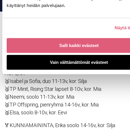
käyttänyt heidän palvelujaan.
FAME TANSSIKILPAILU 24.11.2024
Näytä t
KULTAA
🥇Erin Toivola, soolo 14-16v, kor. Mia
Salli kaikki evästeet
🥇Neemi ja Minea, duo 11-13v, kor. Mia
🥇Milja, soolo 8-10v, kor. Eevi
Vain välttämättömät evästeet
HOPEAA
🥈Isabel ja Sofia, duo 11-13v, kor. Silja
🥈TP Minit, Rising Star lapset 8-10v, kor. Mia
🥈Neemi, soolo 11-13v, kor. Mia
🥈TP Offspring, pienryhmä 14-16v, kor. Mia
🥈Elsa, soolo 8-10v, kor. Eevi
🏅KUNNIAMAININTA, Erika soolo 14-16v, kor. Silja