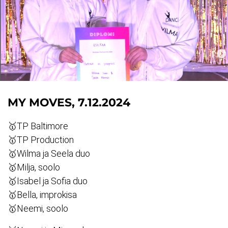
MY MOVES, 7.12.2024
🥇TP Baltimore
🥇TP Production
🥇Wilma ja Seela duo
🥇Milja, soolo
🥇Isabel ja Sofia duo
🥇Bella, improkisa
🥇Neemi, soolo