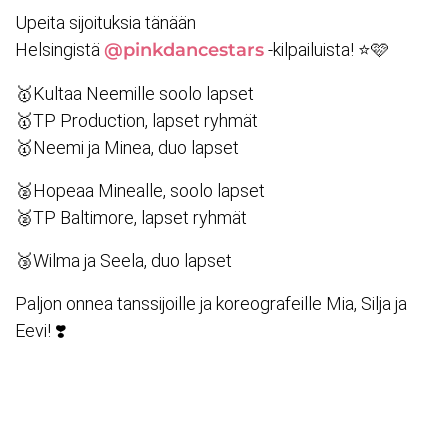
Upeita sijoituksia tänään
Helsingistä
@pinkdancestars
-kilpailuista! ⭐️🩷
🥇Kultaa Neemille soolo lapset
🥇TP Production, lapset ryhmät
🥇Neemi ja Minea, duo lapset
🥈Hopeaa Minealle, soolo lapset
🥈TP Baltimore, lapset ryhmät
🥉Wilma ja Seela, duo lapset
Paljon onnea tanssijoille ja koreografeille Mia, Silja ja
Eevi! ❣️