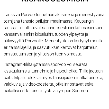
Tanssiva Porvoo tunnetaan aktiivisena ja menestyvänä
toimijana tanssikilpailujen maailmassa. Kaupungin
tanssijat osallistuvat säännöllisesti niin kotimaisiin kuin
kansainvälisiinkin kilpailuihin, tuoden ylpeyttä ja
näkyvyyttä Porvoolle. Menestystä on kertynyt monilla
eri tanssilajeilla, ja saavutukset kertovat harjoittelun,
omistautumisen ja yhteisön tuen voimasta.
Instagram-tililtä @tanssivaporvoo voi seurata
kisakuulumisia, tunnelmia ja huippuhetkiä. Tilillä jaetaan
paitsi kilpailutuloksia myös tanssijoiden matkatarinoita,
valokuvia ja videokoosteita, jotka innostavat sekä
paikallisia että tanssin ystäviä ympäri Suomen.