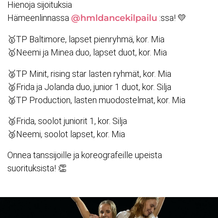
Hienoja sijoituksia
Hämeenlinnassa
@hmldancekilpailu
:ssa! 💛
🥇TP Baltimore, lapset pienryhmä, kor. Mia
🥇Neemi ja Minea duo, lapset duot, kor. Mia
🥈TP Minit, rising star lasten ryhmät, kor. Mia
🥈Frida ja Jolanda duo, junior 1 duot, kor. Silja
🥈TP Production, lasten muodostelmat, kor. Mia
🥉Frida, soolot juniorit 1, kor. Silja
🥉Neemi, soolot lapset, kor. Mia
Onnea tanssijoille ja koreografeille upeista
suorituksista! 👏