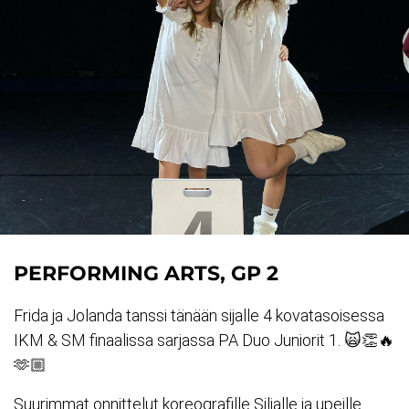
PERFORMING ARTS, GP 2
Frida ja Jolanda tanssi tänään sijalle 4 kovatasoisessa
IKM & SM finaalissa sarjassa PA Duo Juniorit 1. 🙀👏🔥
🫶🏼
Suurimmat onnittelut koreografille Siljalle ja upeille