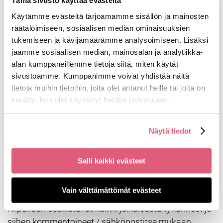
Tämä sivusto käyttää evästeitä
Käytämme evästeitä tarjoamamme sisällön ja mainosten
Your Dance Story – kirjoituskilpailun viralliset
räätälöimiseen, sosiaalisen median ominaisuuksien
säännöt:
tukemiseen ja kävijämäärämme analysoimiseen. Lisäksi
jaamme sosiaalisen median, mainosalan ja analytiikka-
Kilpailun järjestää Tanssiva Porvoo Oy. Kilpailuun
alan kumppaneillemme tietoja siitä, miten käytät
tulee osallistua julkaisussa ilmoitetulla tavalla,
sivustoamme. Kumppanimme voivat yhdistää näitä
julkaisussa ilmoitettuna aikana.
tietoja muihin tietoihin, joita olet antanut heille tai joita on
kerätty, kun olet käyttänyt heidän palvelujaan.
Kirjoituskilpailuun voivat osallistua kaikki Facebook-
tai Instagram-käyttäjätunnuksen omaavat
Näytä tiedot
Suomessa asuvat yksityishenkilöt. Kilpailuun voi
osallistua myös sähköpostitse. Kilpailuun eivät voi
osallistua sen valmisteluun tai toteuttamiseen
Salli kaikki evästeet
osallistuneet Tanssivan Porvoon työntekijät tai
heidän perheenjäsenensä.
Vain välttämättömät evästeet
Kilpailuun osallistuvat kaikki julkaisusta tykänneet ja
siihen kommentoineet / sähköpostitse mukaan