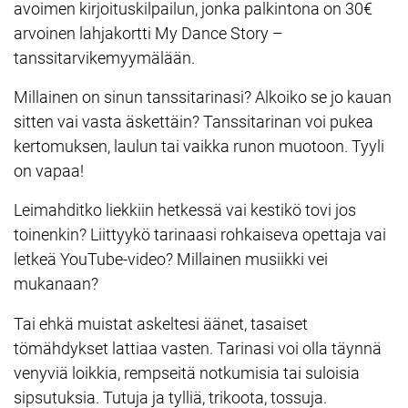
avoimen kirjoituskilpailun, jonka palkintona on 30€
arvoinen lahjakortti My Dance Story –
tanssitarvikemyymälään.
Millainen on sinun tanssitarinasi? Alkoiko se jo kauan
sitten vai vasta äskettäin? Tanssitarinan voi pukea
kertomuksen, laulun tai vaikka runon muotoon. Tyyli
on vapaa!
Leimahditko liekkiin hetkessä vai kestikö tovi jos
toinenkin? Liittyykö tarinaasi rohkaiseva opettaja vai
letkeä YouTube-video? Millainen musiikki vei
mukanaan?
Tai ehkä muistat askeltesi äänet, tasaiset
tömähdykset lattiaa vasten. Tarinasi voi olla täynnä
venyviä loikkia, rempseitä notkumisia tai suloisia
sipsutuksia. Tutuja ja tylliä, trikoota, tossuja.