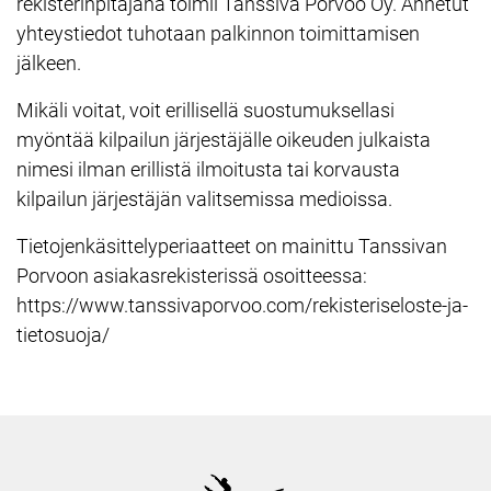
rekisterinpitäjänä toimii Tanssiva Porvoo Oy. Annetut
yhteystiedot tuhotaan palkinnon toimittamisen
jälkeen.
Mikäli voitat, voit erillisellä suostumuksellasi
myöntää kilpailun järjestäjälle oikeuden julkaista
nimesi ilman erillistä ilmoitusta tai korvausta
kilpailun järjestäjän valitsemissa medioissa.
Tietojenkäsittelyperiaatteet on mainittu Tanssivan
Porvoon asiakasrekisterissä osoitteessa:
https://www.tanssivaporvoo.com/rekisteriseloste-ja-
tietosuoja/